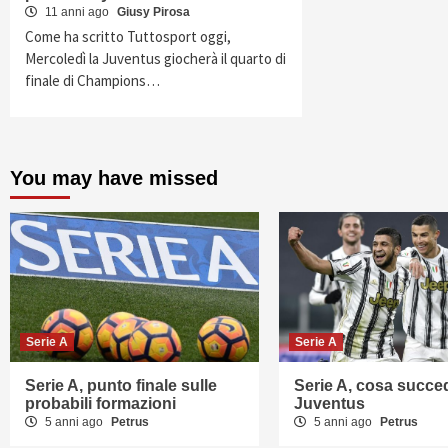
11 anni ago
Giusy Pirosa
Come ha scritto Tuttosport oggi,
Mercoledì la Juventus giocherà il quarto di
finale di Champions…
You may have missed
Serie A
Serie A
Serie A, punto finale sulle
Serie A, cosa succed
probabili formazioni
Juventus
5 anni ago
Petrus
5 anni ago
Petrus