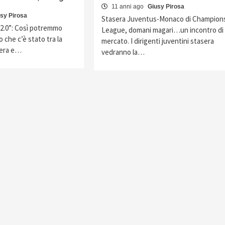
11 anni ago
Giusy Pirosa
sy Pirosa
Stasera Juventus-Monaco di Champion
 2.0”: Così potremmo
League, domani magari…un incontro di
o che c’è stato tra la
mercato. I dirigenti juventini stasera
nera e…
vedranno la…