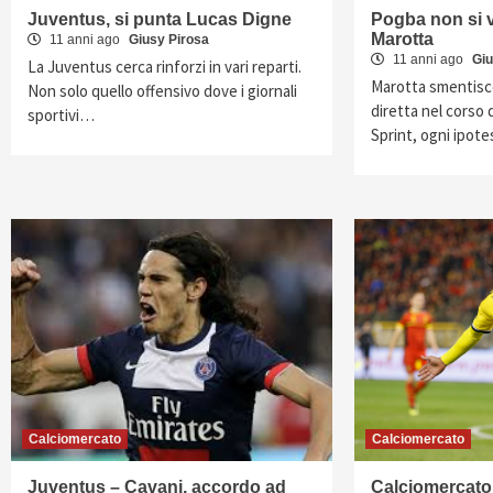
Juventus, si punta Lucas Digne
Pogba non si v
Marotta
11 anni ago
Giusy Pirosa
11 anni ago
Giu
La Juventus cerca rinforzi in vari reparti.
Marotta smentisc
Non solo quello offensivo dove i giornali
diretta nel corso 
sportivi…
Sprint, ogni ipot
Calciomercato
Calciomercato
Juventus – Cavani, accordo ad
Calciomercato