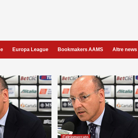
ue
Europa League
Bookmakers AAMS
Altre news
Calciomercato