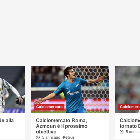
Calciomercato
Calciomer
e alla
Calciomercato Roma,
Calciom
Azmoun è il prossimo
tornato 
obiettivo
5 anni 
5 anni ago
Petrus