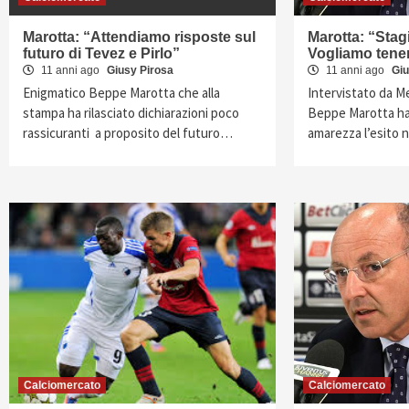
Marotta: “Attendiamo risposte sul
Marotta: “Stag
futuro di Tevez e Pirlo”
Vogliamo tene
11 anni ago
Giusy Pirosa
11 anni ago
Giu
Enigmatico Beppe Marotta che alla
Intervistato da M
stampa ha rilasciato dichiarazioni poco
Beppe Marotta h
rassicuranti a proposito del futuro…
amarezza l’esito 
Calciomercato
Calciomercato