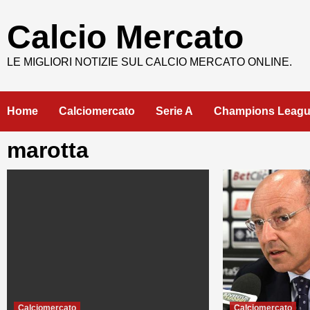
Skip
to
Calcio Mercato
content
LE MIGLIORI NOTIZIE SUL CALCIO MERCATO ONLINE.
Home
Calciomercato
Serie A
Champions Leag
marotta
Calciomercato
Calciomercato