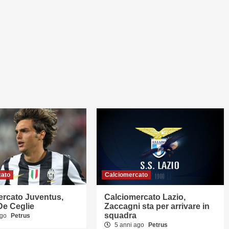
cato
Calciomercato
ercato Juventus,
Calciomercato Lazio,
De Ceglie
Zaccagni sta per arrivare in
squadra
ago
Petrus
5 anni ago
Petrus