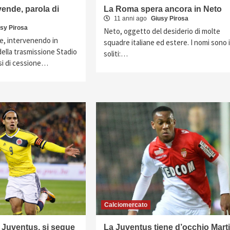
ende, parola di
La Roma spera ancora in Neto
11 anni ago
Giusy Pirosa
sy Pirosa
Neto, oggetto del desiderio di molte
e, intervenendo in
squadre italiane ed estere. I nomi sono i
della trasmissione Stadio
soliti:…
esi di cessione…
Calciomercato
 Juventus, si segue
La Juventus tiene d’occhio Marti