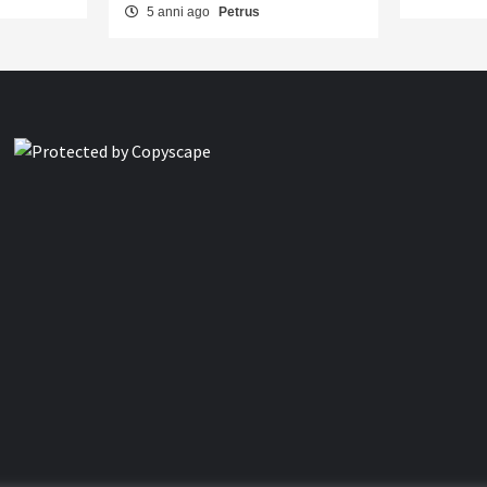
5 anni ago
Petrus