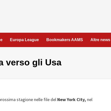
ue
Europa League
Bookmakers AAMS
Altre news
a verso gli Usa
prossima stagione nelle file del
New York City,
nel