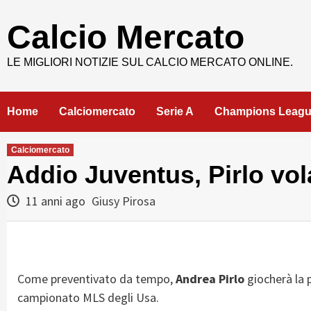
Skip
to
Calcio Mercato
content
LE MIGLIORI NOTIZIE SUL CALCIO MERCATO ONLINE.
Home
Calciomercato
Serie A
Champions Leag
Calciomercato
Addio Juventus, Pirlo vol
11 anni ago
Giusy Pirosa
Come preventivato da tempo,
Andrea Pirlo
giocherà la 
campionato MLS degli Usa.