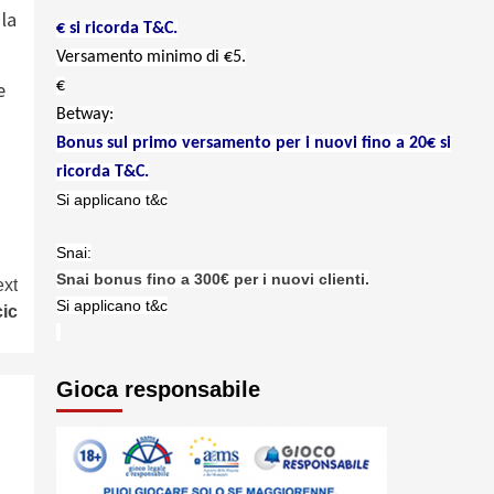
 la
€ si ricorda T&C.
Versamento minimo di €5.
e
€
Betway:
Bonus sul primo versamento per i nuovi fino a 20€ si
ricorda T&C.
Si applicano t&c
Snai:
Snai bonus fino a 300€ per i nuovi clienti.
xt
Si applicano t&c
cic
Gioca responsabile