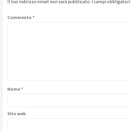
Il tuo indirizzo email non sarà pubblicato.
I campi obbligator
Commento
*
Nome
*
Sito web