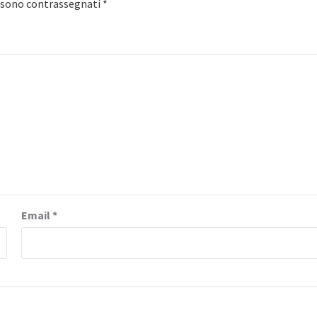
i sono contrassegnati
*
Email
*